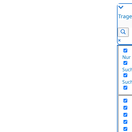
Nur
Such
Such