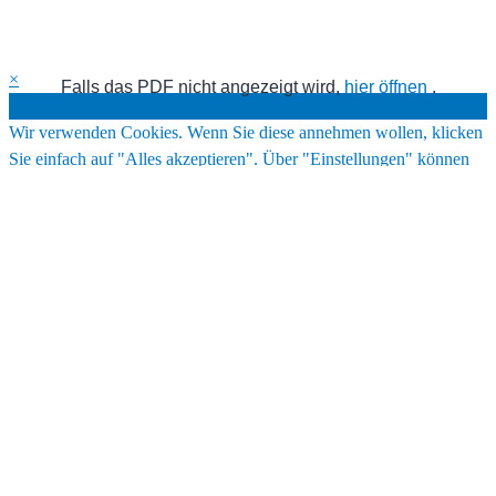
×
Falls das PDF nicht angezeigt wird,
hier öffnen
.
Cookies
Wir verwenden Cookies. Wenn Sie diese annehmen wollen, klicken
Sie einfach auf "Alles akzeptieren". Über "Einstellungen" können
Sie auch auswählen, welche Cookie-Typen Sie annehmen wollen.
Lesen Sie unsere Cookie-Richtlinien
Einstellungen
Alles ablehnen
Alles akzeptieren
Cookies
Wählen Sie aus, welche Cookies akzeptiert werden sollen. Ihre
Auswahl wird für ein Jahr gespeichert.
Lesen Sie unsere Cookie-
Richtlinien
Notwendig
Diese Cookies sind nicht optional. Sie werden benötigt, damit
die Website funktioniert.
Statistik
Mit diesen Cookies können wir die Funktionsweise und