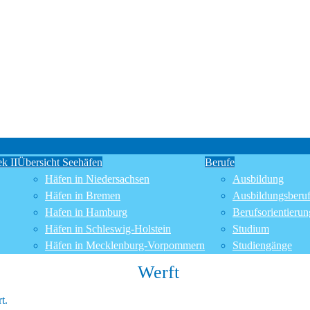
k II
Übersicht Seehäfen
Berufe
Häfen in Niedersachsen
Ausbildung
Häfen in Bremen
Ausbildungsberu
Hafen in Hamburg
Berufsorientierun
Häfen in Schleswig-Holstein
Studium
Häfen in Mecklenburg-Vorpommern
Studiengänge
Werft
t.