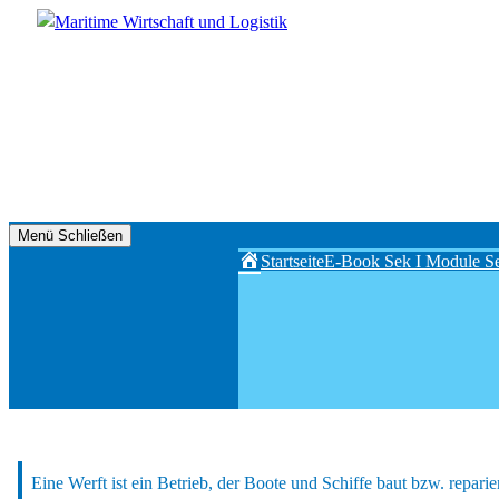
Zum
Inhalt
springen
Maritime
Menü
Schließen
Wirtschaft
Startseite
E-Book Sek I
Module Se
und
Logistik
Eine Werft ist ein Betrieb, der Boote und Schiffe baut bzw. reparier