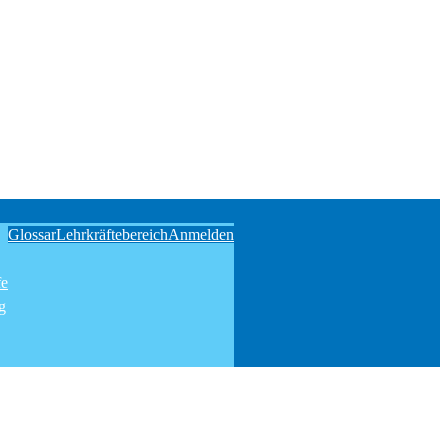
Glossar
Lehrkräftebereich
Anmelden
fe
g