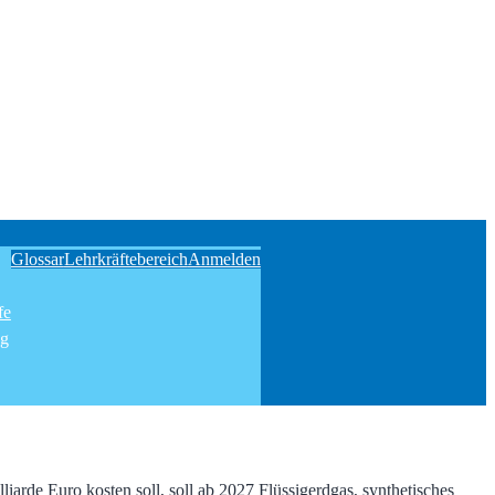
Glossar
Lehrkräftebereich
Anmelden
fe
ng
arde Euro kosten soll, soll ab 2027 Flüssigerdgas, synthetisches