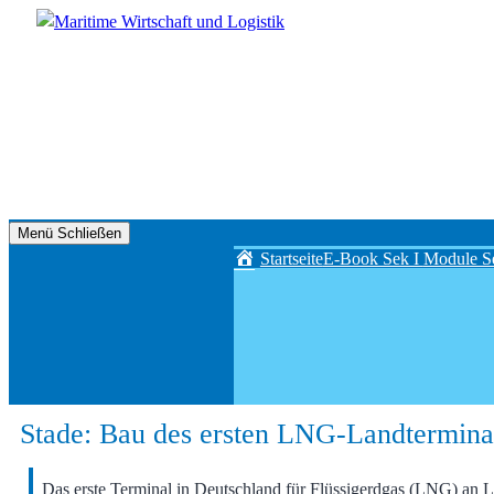
Zum
Inhalt
springen
Maritime
Menü
Schließen
Wirtschaft
Startseite
E-Book Sek I
Module Se
und
Logistik
Stade: Bau des ersten LNG-Landtermina
Das erste Terminal in Deutschland für Flüssigerdgas (LNG) an La