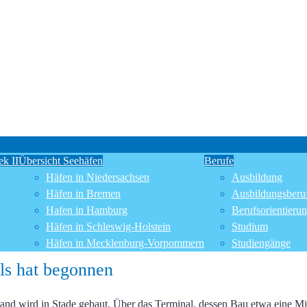
k II
Übersicht Seehäfen
Berufe
Häfen in Niedersachsen
Ausbildung
Häfen in Bremen
Ausbildungsberu
Hafen in Hamburg
Berufsorientieru
Häfen in Schleswig-Holstein
Studium
Häfen in Mecklenburg-Vorpommern
Studiengänge
ls hat begonnen
nd wird in Stade gebaut. Über das Terminal, dessen Bau etwa eine Milli