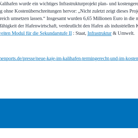
lihafen wurde ein wichtiges Infrastrukturprojekt plan- und kostengere
g ohne Kostenüberschreitungen hervor: „Nicht zuletzt zeigt dieses Proje
greich umsetzen lassen.“ Insgesamt wurden 6,65 Millionen Euro in die 
sfähigkeit der Hafenwirtschaft, verdeutlicht den Hafen als industriellen
eiten Modul für die Sekundarstufe II
: Staat,
Infrastruktur
& Umwelt.
enports.de/presse/neue-kaje-im-kalihafen-termingerecht-und-im-kostenr