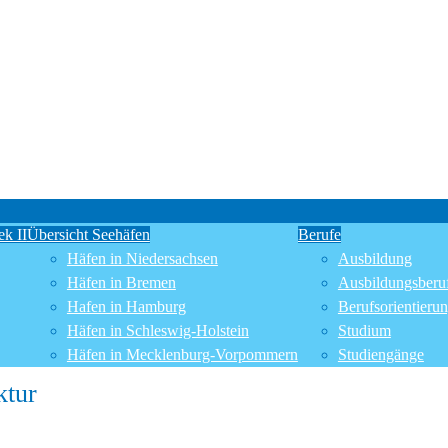
k II
Übersicht Seehäfen
Berufe
Häfen in Niedersachsen
Ausbildung
Häfen in Bremen
Ausbildungsberu
Hafen in Hamburg
Berufsorientieru
Häfen in Schleswig-Holstein
Studium
Häfen in Mecklenburg-Vorpommern
Studiengänge
ktur