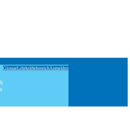
Glossar
Lehrkräftebereich
Anmelden
fe
ng