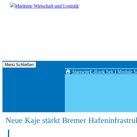
Zum
Inhalt
springen
Maritime
Menü
Schließen
Wirtschaft
Startseite
E-Book Sek I
Module Se
und
Logistik
Neue Kaje stärkt Bremer Hafeninfrastru